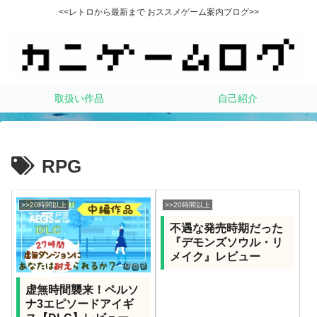
<<レトロから最新まで おススメゲーム案内ブログ>>
取扱い作品
自己紹介
RPG
>>20時間以上
>>20時間以上
不遇な発売時期だった
『デモンズソウル・リ
メイク』レビュー
虚無時間襲来！ペルソ
ナ3エピソードアイギ