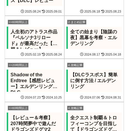
ス【DLC】レビュー
2025.08.24
2025.09.01
2025.06.18
2025.08.23
>>60時間以上
2.まとめ記事
人生初のアトラス作品
全ての始まり【陰謀の
『ペルソナ3リロー
夜】黒幕を考察・エル
ド』が最高だった【感
デンリング
想＆レビュー】
2025.02.19
2025.08.24
2024.08.17
2025.04.18
>>20時間以上
4.攻略記事
Shadow of the
【DLCラスボス】簡単
Erdtree【感想レビュ
に倒す方法 / エルデン
ー】エルデンリング
リング
DLC
2024.07.23
2024.10.25
2024.07.06
2024.08.31
>>60時間以上
4.攻略記事
【レビュー＆考察】
全クエスト制覇＆トロ
207時間夢中で遊んだ
フィーコンプを目指し
ドラゴンズドグマ2
て【ドラゴンズドグマ