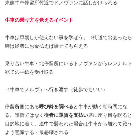
東側牛車停留所付近でドノヴァンに話しかけられる
牛車の乗り方を覚えるイベント
牛車は早朝しか使えない事を学ぼう。⇒街道で出会ったら
時は従者にお金払えば乗せてもらえる
乗り合い牛車・北停留所にいるドノヴァンからレンナルト
宛ての手紙を受け取る
⇒牛車でメルヴェへ行き渡す（徒歩でもいい）
停留所側にある
呼び鈴を調べる
と牛車が動く朝時間にな
る。護衛ではなく
従者に運賃を支払い
席に座り目を瞑ると
目的地に着く。途中で襲われた場合は牛車から離れて戦う
よう意識する・最悪壊される