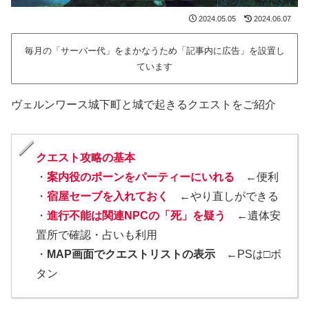
2024.05.05
2024.06.07
毎月の「サーバー代」をまかなうため「記事内に広告」を設置し
ています
ヴェルンワース城下町と城で起きるクエストをご紹介
クエスト攻略の基本
・
案内役のポーンをパーティーにいれる
←便利
・
宿屋セーブを入れておく
←やり直しができる
・
進行不能は関連NPCの「死」を疑う
←遺体安
置所で確認・占いも利用
・
MAP画面でクエストリストの表示
←PSは□ボ
タン