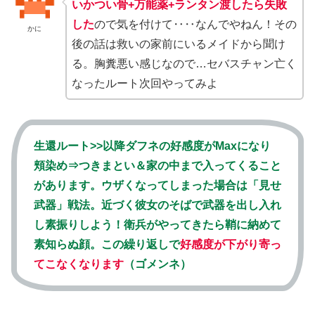
いかつい骨+万能薬+ランタン渡したら失敗
した
ので気を付けて‥‥なんでやねん！その
かに
後の話は救いの家前にいるメイドから聞け
る。胸糞悪い感じなので…セバスチャン亡く
なったルート次回やってみよ
生還ルート>>以降ダフネの好感度がMaxになり
頬染め⇒つきまとい＆家の中まで入ってくること
があります。ウザくなってしまった場合は「見せ
武器」戦法。近づく彼女のそばで武器を出し入れ
し素振りしよう！衛兵がやってきたら鞘に納めて
素知らぬ顔。この繰り返しで
好感度が下がり寄っ
てこなくなります
（ゴメンネ）