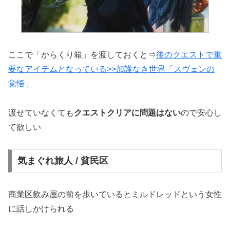
ここで「からくり箱」を渡しておくと⇒
後のクエストで重
要なアイテムとなっている>>加護なき世界「スヴェンの
覚悟」
渡せていなくても
クエストクリアに問題はない
ので安心し
て欲しい
気まぐれ旅人 / 貧民区
商業区飲み屋の前を歩いているとミルドレッドという女性
に話しかけられる