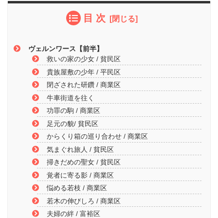
目 次
ヴェルンワース【前半】
救いの家の少女 / 貧民区
貴族屋敷の少年 / 平民区
閉ざされた研鑽 / 商業区
牛車街道を往く
功罪の駒 / 商業区
足元の貌/ 貧民区
からくり箱の巡り合わせ / 商業区
気まぐれ旅人 / 貧民区
掃きだめの聖女 / 貧民区
覚者に寄る影 / 商業区
悩める若枝 / 商業区
若木の伸びしろ / 商業区
夫婦の絆 / 富裕区