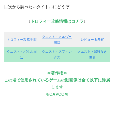
目次から調べたいタイトルにどうぞ
↓
トロフィー攻略情報はコチラ
↓
クエスト・メルヴェ
トロフィー攻略手順
レビュー＆考察
周辺
クエスト・バタル周
クエスト・スフィン
クエスト・加護なき
辺
クス
世界
≪著作権≫
この場で使用されているゲームの動画像は全て以下に帰属
します
©CAPCOM