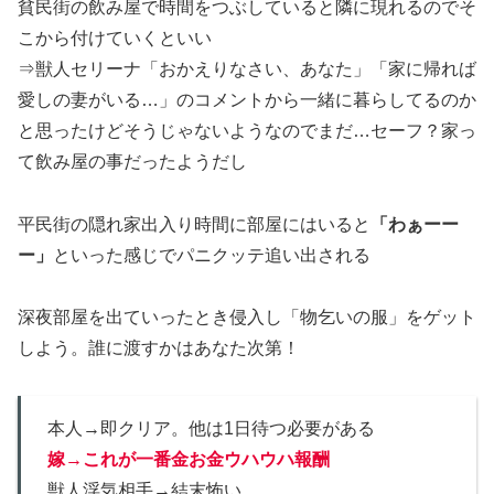
貧民街の飲み屋で時間をつぶしていると隣に現れるのでそ
こから付けていくといい
⇒獣人セリーナ「おかえりなさい、あなた」「家に帰れば
愛しの妻がいる…」のコメントから一緒に暮らしてるのか
と思ったけどそうじゃないようなのでまだ…セーフ？家っ
て飲み屋の事だったようだし
平民街の隠れ家出入り時間に部屋にはいると
「わぁーー
ー」
といった感じでパニクッテ追い出される
深夜部屋を出ていったとき侵入し「物乞いの服」をゲット
しよう。誰に渡すかはあなた次第！
本人→即クリア。他は1日待つ必要がある
嫁→これが一番
金お金
ウハウハ
報酬
獣人浮気相手→結末怖い