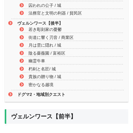
囚われの公子 / 城
法務官と文明の利器 / 貧民区
ヴェルンワース【後半】
若き彫刻家の憂鬱
街道に響く刃音 / 商業区
月は雲に隠れ / 城
陰る薔薇園 / 富裕区
幽霊牛車
朽剣と名匠/ 城
貴族の贈り物 / 城
密かなる越境
ドグマ2・地域別クエスト
ヴェルンワース【前半】