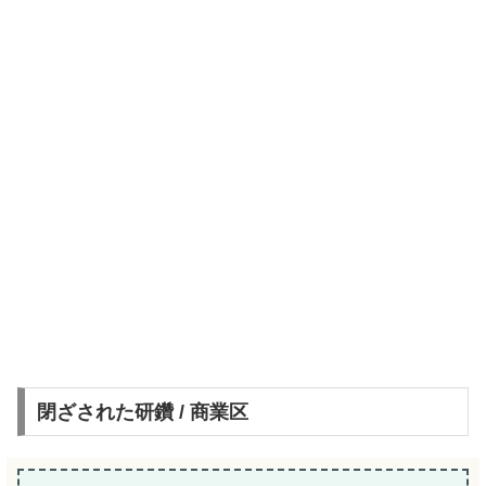
閉ざされた研鑽 / 商業区