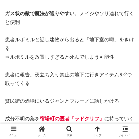
ガス状の敵で魔法が通りやすい
。メイジやソサ連れて行く
と便利
患者ルボミルと話し建物から出ると「地下室の噂」をきけ
る
⇒ルボミルを放置しすぎると死んでしまう可能性
患者に報告。夜立ち入り禁止の地下に行きアイテムを2つ
取ってくる
貧民街の酒場にいるジャンとブルーノに話しかける
成分不明の薬を
宿場町の医者「ラドクリフ」
に持っていく
⇒西停留所にある牛車から宿場町へ
メニュー
ホーム
検索
トップ
サイドバー