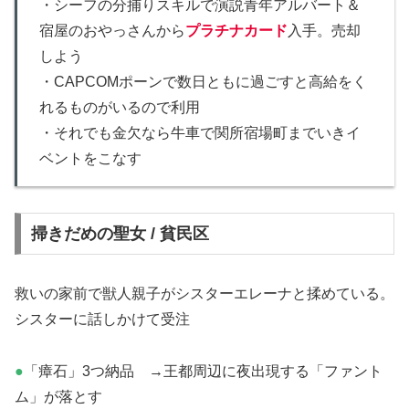
・シーフの分捕りスキルで演説青年アルバート＆
宿屋のおやっさんから
プラチナカード
入手。売却
しよう
・CAPCOMポーンで数日ともに過ごすと高給をく
れるものがいるので利用
・それでも金欠なら牛車で関所宿場町までいきイ
ベントをこなす
掃きだめの聖女 / 貧民区
救いの家前で獣人親子がシスターエレーナと揉めている。
シスターに話しかけて受注
●
「瘴石」3つ納品 →王都周辺に夜出現する「ファント
ム」が落とす