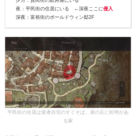
夕方：貧民街の飲み屋にいる
夜：平民街の住居にいる ←深夜ここに
侵入
深夜：富裕街のボールドウィン邸2F
平民街の住居は覚者自宅のすぐそば。扉の左に松明があ
る家