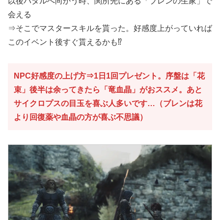
以後バタルへ向かう時、関所先にある「ブレンの生家」で
会える
⇒そこでマスタースキルを貰った。好感度上がっていれば
このイベント後すぐ貰えるかも⁉
NPC好感度の上げ方⇒1日1回プレゼント。序盤は「花
束」後半は余ってきたら「竜血晶」がおススメ。あと
サイクロプスの目玉を喜ぶ人多いです…（ブレンは花
より回復薬や血晶の方が喜ぶ不思議）