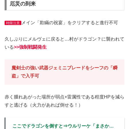
厄災の到来
メイン「欺瞞の祝宴」をクリアすると進行不可
時限注意
久しぶりにメルヴェに戻ると…村がドラゴン？に襲われて
いる
>>強制戦闘発生
魔剣士の強い武器ジェミニブレードをシーフの「瞬
盗」で入手可
赤く腫れあがった場所が弱点+雷属性である程度HPを減ら
すと逃げる（火力があれば倒せる！）
ここでドラゴンを倒すと
⇒
ウルリーケ「まさか…