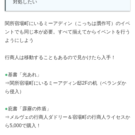
対処したい
関所宿場町にいるミーアディン（こっちは贋作可）のイベ
ントでも同じ本が必要。すべて揃えてからイベントを行う
ようにしよう
行商人は移動することもあるので見かけたら入手！
●
基書「光あれ」
⇒関所宿場町にいるミーアディン邸2Fの机（ベランダか
ら侵入）
●
庇書「霹靂の炸盾」
⇒メルヴェの行商人ダドリー＆宿場町の行商人ライセスか
ら5,000で購入！