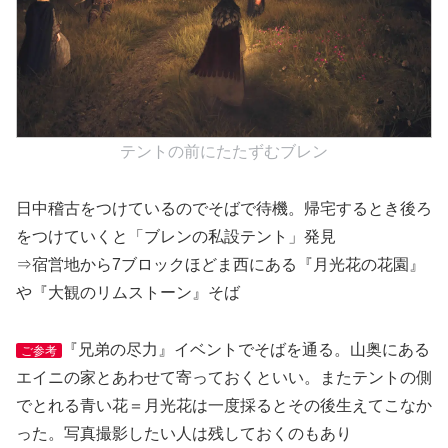
テントの前にたたずむブレン
日中稽古をつけているのでそばで待機。帰宅するとき後ろ
をつけていくと「ブレンの私設テント」発見
⇒宿営地から7ブロックほどま西にある『月光花の花園』
や『大観のリムストーン』そば
『兄弟の尽力』イベントでそばを通る。山奥にある
ご参考
エイニの家とあわせて寄っておくといい。またテントの側
でとれる青い花＝月光花は一度採るとその後生えてこなか
った。写真撮影したい人は残しておくのもあり