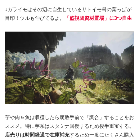
↓ガライモはその辺に自生しているサトイモ科の葉っぱが
目印！ツルも伸びてるよ。
「監視団資材置場」に3つ自生
芋や肉＆魚は収穫したら腐敗手前で「調合」することをお
ススメ。特に芋系はスタミナ回復するため後半重宝する。
店売りは時間経過で在庫補充
するため一度にたくさん購入