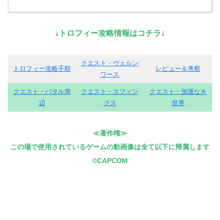
↓
トロフィー攻略情報はコチラ
↓
クエスト・ヴェルン
トロフィー攻略手順
レビュー＆考察
ワース
クエスト・バタル周
クエスト・スフィン
クエスト・加護なき
辺
クス
世界
≪著作権≫
この場で使用されているゲームの動画像は全て以下に帰属します
©CAPCOM