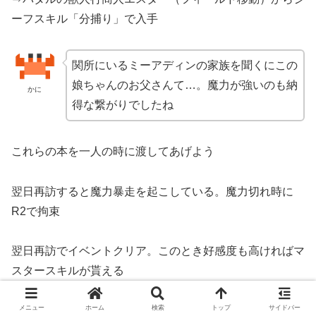
ーフスキル「分捕り」で入手
関所にいるミーアディンの家族を聞くにこの
娘ちゃんのお父さんて…。魔力が強いのも納
かに
得な繋がりでしたね
これらの本を一人の時に渡してあげよう
翌日再訪すると魔力暴走を起こしている。魔力切れ時に
R2で拘束
翌日再訪でイベントクリア。このとき好感度も高ければマ
スタースキルが貰える
メニュー
ホーム
検索
トップ
サイドバー
トリーシャ―⇒
メテオフォール