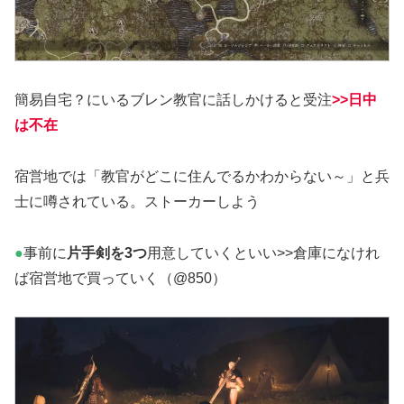
簡易自宅？にいるブレン教官に話しかけると受注
>>日中
は不在
宿営地では「教官がどこに住んでるかわからない～」と兵
士に噂されている。ストーカーしよう
●
事前に
片手剣を3つ
用意していくといい>>倉庫になけれ
ば宿営地で買っていく（@850）