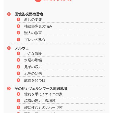
国境監視団宿営地
新兵の受難
補給部隊員の悩み
獣人の教官
ブレンの執心
メルヴェ
小さな冒険
水辺の蜥蜴
兄弟の尽力
厄災の到来
故郷を発つ日
その他 / ヴェルンワース周辺地域
憧れを手に / エイニの家
鎮魂の鐘 / 古戦場跡
岬に棲むもの / ハーヴ村