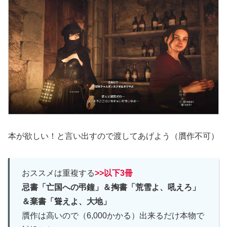
本が欲しい！と言い出すので渡してあげよう（贋作不可）
おススメは重複する
>>以下3冊
忌書「亡国への弔鐘」＆
掏書「荒雪よ、吼えろ」
＆
棄書「聳えよ、大地」
贋作は高いので（6,000かかる）出来るだけ本物で