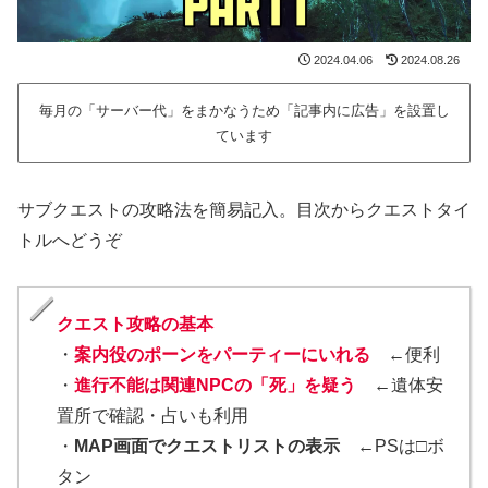
2024.04.06
2024.08.26
毎月の「サーバー代」をまかなうため「記事内に広告」を設置し
ています
サブクエストの攻略法を簡易記入。目次からクエストタイ
トルへどうぞ
クエスト攻略の基本
・
案内役のポーンをパーティーにいれる
←便利
・
進行不能は関連NPCの「死」を疑う
←遺体安
置所で確認・占いも利用
・
MAP画面でクエストリストの表示
←PSは□ボ
タン