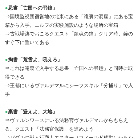
●
忌書「亡国への弔鐘」
⇒国境監視団宿営地の北東にある「滝裏の洞窟」にある宝
箱から入手。エルフの実験施設のような場所の宝箱
⇒古戦場跡でおこるクエスト「鎮魂の鐘」クリア時、鐘の
すぐ下に置いてある
●
掏書「荒雪よ、吼えろ」
⇒これは滝裏で入手する忌書「亡国への弔鐘」と同時に取
得できる
⇒王都にいるヴァルデマルにシーフスキル「分捕り」で入
手
●
棄書「聳えよ、大地」
⇒ヴェルンワースにいる法務官ヴァルデマルからもらえ
る。クエスト「法務官保護」を進めよう
⇒バダルの獣人行商人エスター（フィールド移動）からシ