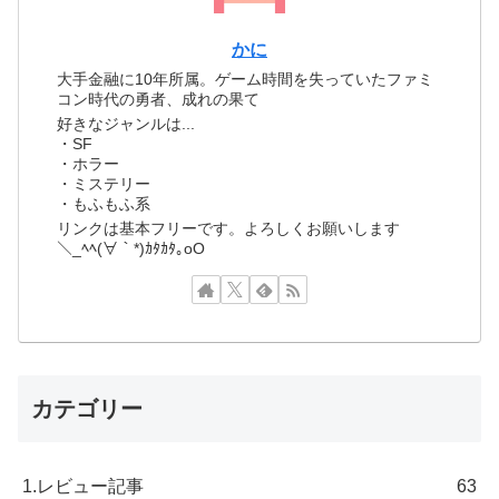
かに
大手金融に10年所属。ゲーム時間を失っていたファミ
コン時代の勇者、成れの果て
好きなジャンルは...
・SF
・ホラー
・ミステリー
・もふもふ系
リンクは基本フリーです。よろしくお願いします
＼_ﾍﾍ(∀｀*)ｶﾀｶﾀ｡oO
カテゴリー
1.レビュー記事
63