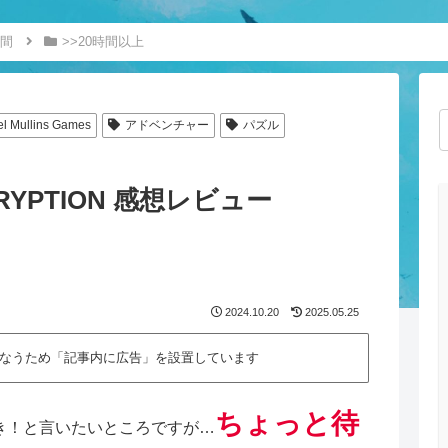
間
>>20時間以上
el Mullins Games
アドベンチャー
パズル
YPTION 感想レビュー
2024.10.20
2025.05.25
なうため「記事内に広告」を設置しています
ちょっと待
き！と言いたいところですが…