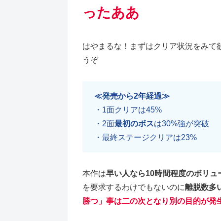
ったああ
はやまるな！まずはクリア状況をみて欲しい
うぞ
≪発売から2年経過≫
・1面クリアは45%
・2面
最初のボス
は30%強が突破
・最終ステージクリアは23%
本作は
早い人なら10時間程度のボリュ
を要求するわけでもないのに
離脱数多
勝つ」事は二の次となり別の目的が発