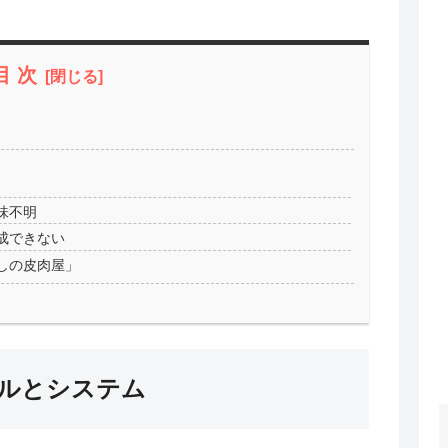
目 次
味不明
成できない
しの皮肉屋」
ルとシステム