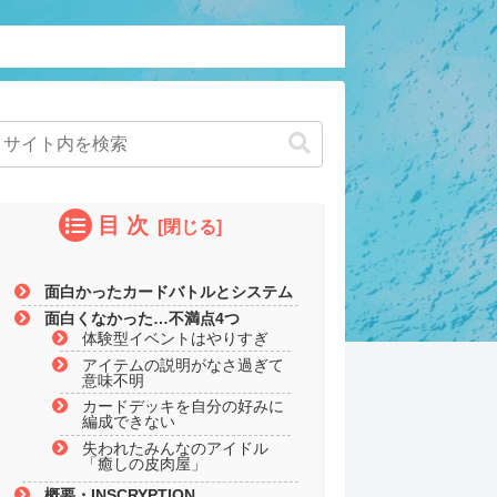
目 次
面白かったカードバトルとシステム
面白くなかった…不満点4つ
体験型イベントはやりすぎ
アイテムの説明がなさ過ぎて
意味不明
カードデッキを自分の好みに
編成できない
失われたみんなのアイドル
「癒しの皮肉屋」
概要・INSCRYPTION