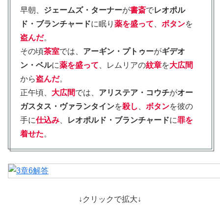
早朝、
ジェームズ・ターナー
が
書斎
で
レオポル
ド・ブランチャード
に眠り
薬を盛って
、
ボタン
を
盗んだ
。
その頃
茶室
では、
アーギン・プトゥー
が
ギデオ
ン・ベル
に
薬を盛って
、レムリアの
紋章
を
大広間
から
盗んだ
。
正午頃、
大広間
では、
アリステア・コウチ
が
オー
ガスタス・ヴァランタイン
を
殺し
、
ボタン
を彼の
手に
仕込み
、
レオポルド・ブランチャード
に
罪を
着せた
。
↓クリックで拡大↓