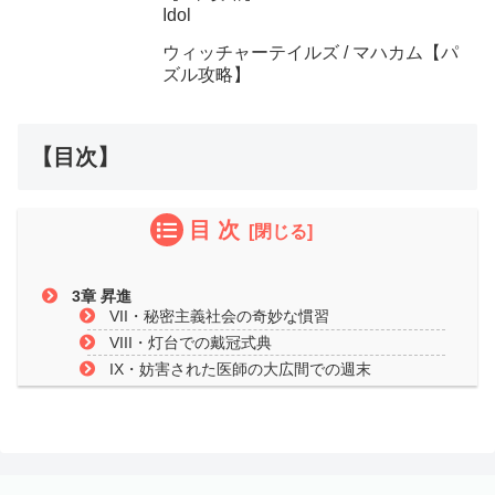
Idol
ウィッチャーテイルズ / マハカム【パ
ズル攻略】
【目次】
目 次
3章 昇進
VII・秘密主義社会の奇妙な慣習
VIII・灯台での戴冠式典
IX・妨害された医師の大広間での週末