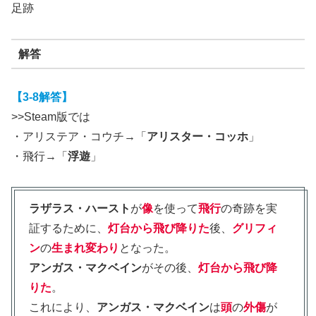
足跡
解答
【3-8解答】
>>Steam版では
・アリステア・コウチ→「
アリスター・コッホ
」
・飛行→「
浮遊
」
ラザラス・ハースト
が
像
を使って
飛行
の奇跡を実
証するために、
灯台から飛び降りた
後、
グリフィ
ン
の
生まれ変わり
となった。
アンガス・マクベイン
がその後、
灯台から飛び降
りた
。
これにより、
アンガス・マクベイン
は
頭
の
外傷
が