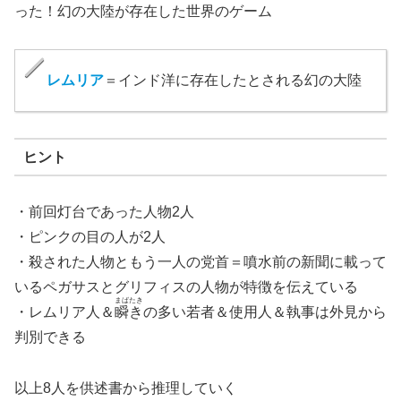
った！幻の大陸が存在した世界のゲーム
レムリア
＝インド洋に存在したとされる幻の大陸
ヒント
・前回灯台であった人物2人
・ピンクの目の人が2人
・殺された人物ともう一人の党首＝噴水前の新聞に載って
いるペガサスとグリフィスの人物が特徴を伝えている
まばたき
・レムリア人＆
瞬き
の多い若者＆使用人＆執事は外見から
判別できる
以上8人を供述書から推理していく