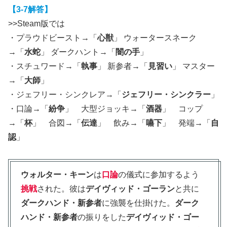
【3-7解答】
>>Steam版では
・プラウドビースト→「
心獣
」 ウォータースネーク
→「
水蛇
」 ダークハント→「
闇の手
」
・スチュワード→「
執事
」 新参者→「
見習い
」 マスター
→「
大師
」
・ジェフリー・シンクレア→「
ジェフリー・シンクラー
」
・口論→「
紛争
」 大型ジョッキ→「
酒器
」 コップ
→「
杯
」 合図→「
伝達
」 飲み→「
嚥下
」 発端→「
自
認
」
ウォルター・キーン
は
口論
の儀式に参加するよう
挑戦
された。彼は
デイヴィッド・ゴーラン
と共に
ダークハンド・新参者
に強襲を仕掛けた。
ダーク
ハンド・新参者
の振りをした
デイヴィッド・ゴー