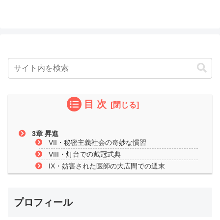
目 次
3章 昇進
VII・秘密主義社会の奇妙な慣習
VIII・灯台での戴冠式典
IX・妨害された医師の大広間での週末
プロフィール