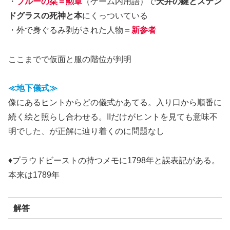
・
ブルーの
栞
＝勲章
（ゲーム内用語）で
天井の鍵とステン
ドグラスの死神と本
にくっついている
・外で身ぐるみ剥がされた人物＝
新参者
ここまでで仮面と服の階位が判明
≪地下儀式≫
像にあるヒントからどの儀式かあてる。入り口から順番に
続く絵と照らし合わせる。IIだけがヒントを見ても意味不
明でした、が正解に辿り着くのに問題なし
♦プラウドビーストの持つメモに1798年と誤表記がある。
本来は1789年
解答