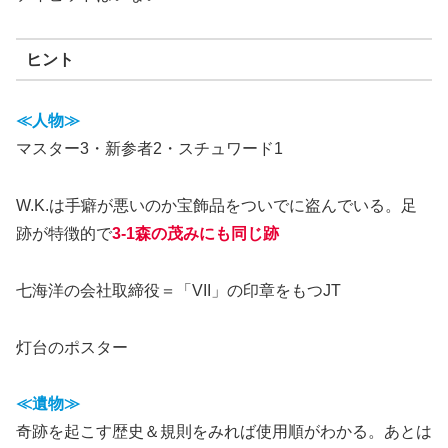
ヒント
≪人物≫
マスター3・新参者2・スチュワード1
W.K.は手癖が悪いのか宝飾品をついでに盗んでいる。足
跡が特徴的で
3-1森の茂みにも同じ跡
七海洋の会社取締役＝「VII」の印章をもつJT
灯台のポスター
≪遺物≫
奇跡を起こす歴史＆規則をみれば使用順がわかる。あとは