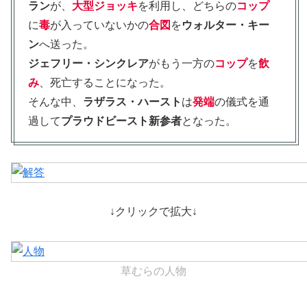
ラン
が、
大型ジョッキ
を利用し、どちらの
コップ
に
毒
が入っていないかの
合図
を
ウォルター・キー
ン
へ送った。
ジェフリー・シンクレア
がもう一方の
コップ
を
飲
み
、死亡することになった。
そんな中、
ラザラス・ハースト
は
発端
の儀式を通
過して
プラウドビースト新参者
となった。
↓クリックで拡大↓
草むらの人物