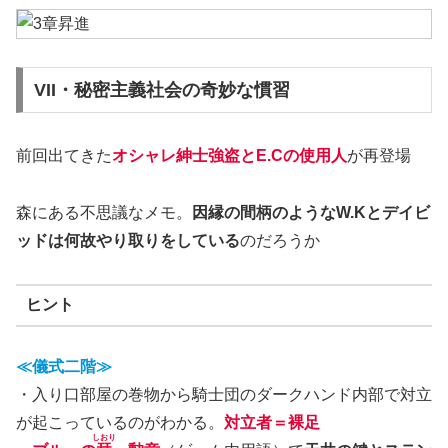
VII・秘密主義社会の奇妙な慣習
前回出てきた
オシャレ紳士強盗とE.Cの使用人
が再登場
森にある不思議なメモ。
因縁の間柄のようなW.Kとデイビ
ッドは何故やり取りをしている
のだろうか
ヒント
≪儀式二階≫
・入り口部屋の巻物から騎士団のダークハンド内部で対立
が起こっているのがわかる。
対立者＝裸足
しおり