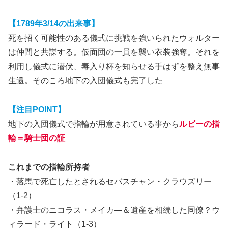
【1789年3/14の出来事】
死を招く可能性のある儀式に挑戦を強いられたウォルター
は仲間と共謀する。仮面団の一員を襲い衣装強奪。それを
利用し儀式に潜伏、毒入り杯を知らせる手はずを整え無事
生還。そのころ地下の入団儀式も完了した
【注目POINT】
地下の入団儀式で指輪が用意されている事から
ルビーの指
輪＝騎士団の証
これまでの指輪所持者
・落馬で死亡したとされるセバスチャン・クラウズリー
（1-2）
・弁護士のニコラス・メイカ―＆遺産を相続した同僚？ウ
ィラード・ライト（1-3）