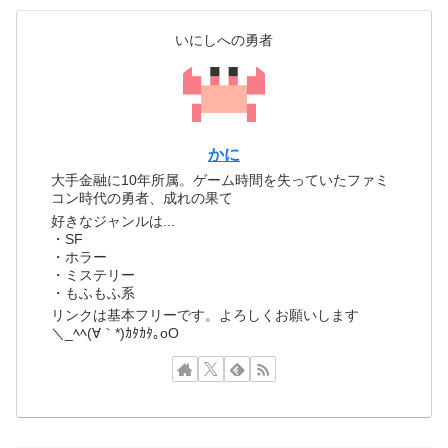
いにしへの勇者
かに
大手金融に10年所属。ゲーム時間を失っていたファミ
コン時代の勇者、成れの果て
好きなジャンルは...
・SF
・ホラー
・ミステリー
・もふもふ系
リンクは基本フリーです。よろしくお願いします
＼_ﾍﾍ(∀｀*)ｶﾀｶﾀ｡oO