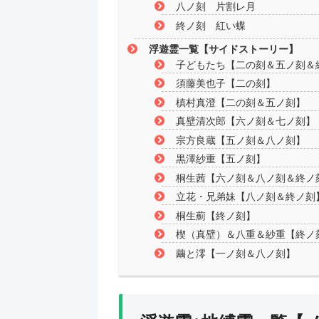
八ノ刻 片割レ月
終ノ刻 紅い蝶
浮遊霊一覧【サイドストーリー】
子どもたち【二の刻＆五ノ刻＆
須藤美也子【二の刻】
槙村真澄【二の刻＆五ノ刻】
真壁清次郎【六ノ刻＆七ノ刻】
宗方良蔵【五ノ刻＆八ノ刻】
黒澤紗重【五ノ刻】
桐生茜【六ノ刻＆八ノ刻＆終ノ
立花・兄弟妹【八ノ刻＆終ノ刻
桐生薊【終ノ刻】
楔（真壁）＆八重＆紗重【終ノ
繭と澪【一ノ刻＆八ノ刻】