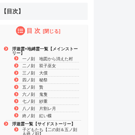
【目次】
目 次
浮遊霊+地縛霊一覧【メインストー
リー】
一ノ刻 地図から消えた村
二ノ刻 双子巫女
三ノ刻 大償
四ノ刻 秘祭
五ノ刻 贄
六ノ刻 鬼隻
七ノ刻 紗重
八ノ刻 片割レ月
終ノ刻 紅い蝶
浮遊霊一覧【サイドストーリー】
子どもたち【二の刻＆五ノ刻
＆終ノ刻】