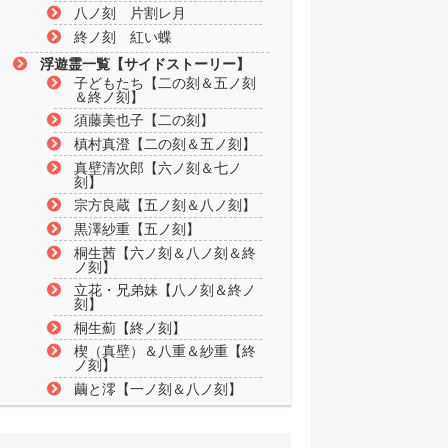
八ノ刻 片割レ月
終ノ刻 紅い蝶
浮遊霊一覧【サイドストーリー】
子どもたち【二の刻＆五ノ刻
＆終ノ刻】
須藤美也子【二の刻】
槙村真澄【二の刻＆五ノ刻】
真壁清次郎【六ノ刻＆七ノ
刻】
宗方良蔵【五ノ刻＆八ノ刻】
黒澤紗重【五ノ刻】
桐生茜【六ノ刻＆八ノ刻＆終
ノ刻】
立花・兄弟妹【八ノ刻＆終ノ
刻】
桐生薊【終ノ刻】
楔（真壁）＆八重＆紗重【終
ノ刻】
繭と澪【一ノ刻＆八ノ刻】