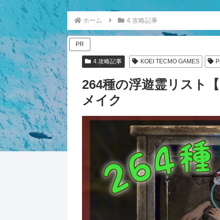
ホーム
4.攻略記事
PR
4.攻略記事
KOEI TECMO GAMES
P
264種の浮遊霊リスト
メイク