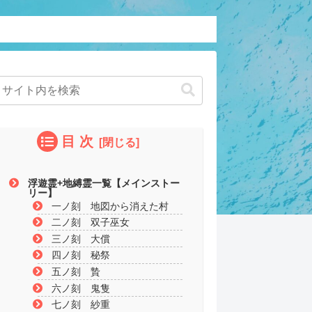
目 次
浮遊霊+地縛霊一覧【メインストー
リー】
一ノ刻 地図から消えた村
二ノ刻 双子巫女
三ノ刻 大償
四ノ刻 秘祭
五ノ刻 贄
六ノ刻 鬼隻
七ノ刻 紗重