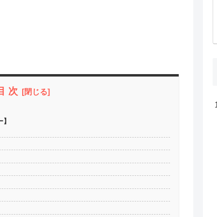
目 次
ー】