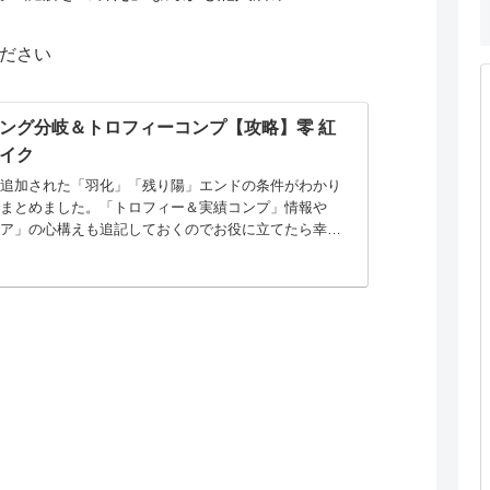
ください
ング分岐＆トロフィーコンプ【攻略】零 紅
イク
に追加された「羽化」「残り陽」エンドの条件がわかり
でまとめました。「トロフィー＆実績コンプ」情報や
メア」の心構えも追記しておくのでお役に立てたら幸い
トメアに挑む方…一度この記事を最後まで読み、御自身
..