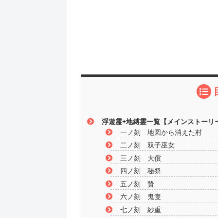
浮遊霊+地縛霊一覧【メインストーリ
一ノ刻 地図から消えた村
二ノ刻 双子巫女
三ノ刻 大償
四ノ刻 秘祭
五ノ刻 贄
六ノ刻 鬼隻
七ノ刻 紗重