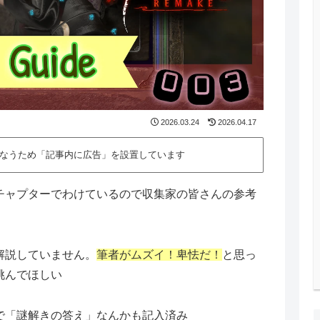
2026.03.24
2026.04.17
なうため「記事内に広告」を設置しています
チャプターでわけているので収集家の皆さんの参考
解説していません。
筆者がムズイ！卑怯だ！
と思っ
挑んでほしい
で「謎解きの答え」なんかも記入済み