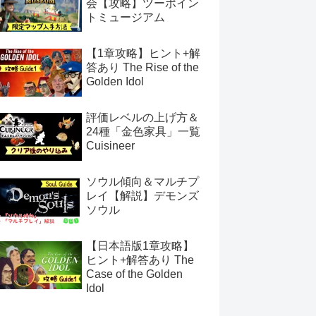
会【攻略】ツーポイン
トミュージアム
【1章攻略】ヒント+解
答あり The Rise of the
Golden Idol
評価レベルの上げ方＆
24種「金色家具」一覧
Cuisineer
ソウル傾向＆マルチプ
レイ【解説】デモンズ
ソウル
【日本語版1章攻略】
ヒント+解答あり The
Case of the Golden
Idol