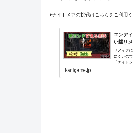
♦ナイトメアの挑戦はこちらをご利用
エンディ
い蝶リメ
リメイク
にくいの
「ナイト
ですナイ
kanigame.jp
にあったや.