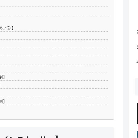
終ノ刻】
刻】
】
刻】