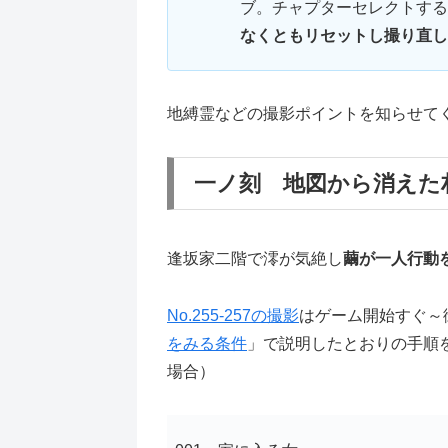
ブ。チャプターセレクトする
なくとも
リセットし撮り直し
地縛霊などの撮影ポイントを知らせて
一ノ刻 地図から消えた
逢坂家二階で澪が気絶し
繭が一人行動
No.255-257の撮影
はゲーム開始すぐ～
をみる条件
」で説明したとおりの手順
場合）