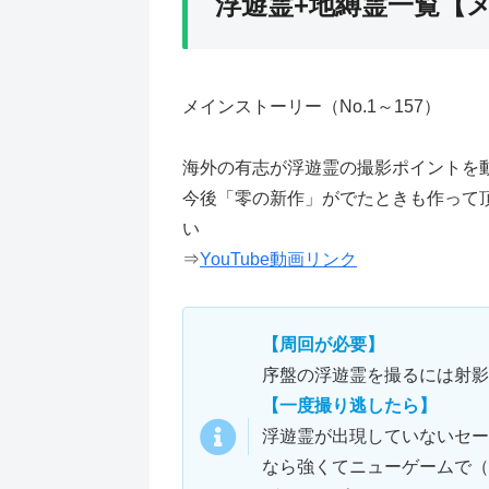
浮遊霊+地縛霊一覧【
メインストーリー（No.1～157）
海外の有志が浮遊霊の撮影ポイントを
今後「零の新作」がでたときも作って
い
⇒
YouTube動画リンク
【周回が必要】
序盤の浮遊霊を撮るには射影
【一度撮り逃したら】
浮遊霊が出現していないセー
なら強くてニューゲームで（