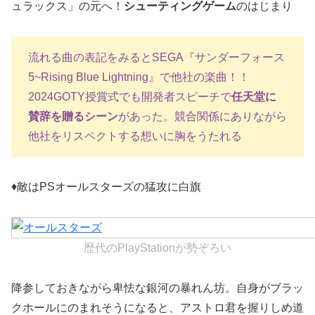
ュラックス」の元へ！
シューティングゲーム
のはじまり
流れる曲の表記をみるとSEGA『サンダーフォース
5~Rising Blue Lightning』で他社の楽曲！！
2024GOTY授賞式でも開発者スピーチで
任天堂に
賛辞を贈るシーン
があった。競合関係にありながら
他社をリスペクトする想いに胸をうたれる
♦敵はPSオールスターズの猛攻に白旗
歴代のPlayStationが勢ぞろい
降参しておきながら卑怯な銀河の暴れん坊。自身がブラッ
クホールにのまれそうになると、アストロ君を握りしめ道