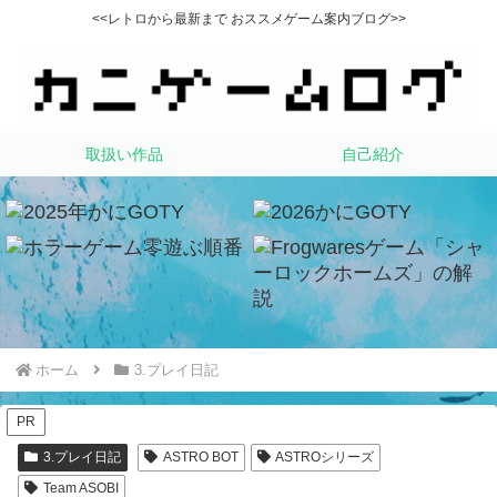
<<レトロから最新まで おススメゲーム案内ブログ>>
取扱い作品
自己紹介
ホーム
3.プレイ日記
PR
3.プレイ日記
ASTRO BOT
ASTROシリーズ
Team ASOBI