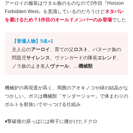
アーロイの服装はウタル族のものなので2作目『Horizon
Forbidden West』を意識しているのだろうけど
ネタバレ
を避けるため？1作目のオールドメンバーのみ登場
でした
【登場人物】5名+1
主人公の
アーロイ
、育ての父
ロスト
、バヌーク族の
問題児
サイレンス
、ヴァンガードの隊長
エレンド
、
ノラ族のよき友人
ヴァール
、…
機械獣
機械炉の再現度が高く、周囲のアオキノコや緑の結晶がな
つかしい。ボスは機械獣「サンダージョー」で体まわりの
ボルトを射抜いてやっつける仕組み
♦撃破後の原っぱには椅子に腰かけたドクロ