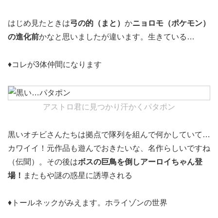
はじめ見たときは
弓の的（まと）
か
ニョロモ（ポケモン）
の進化前
かなと思いましたが違います。生きている…
♦コレが3体仲間になります
アストロ君に見つかり汗かくパタポン
黒いオチビさんたちは拠点で隊列を組んで何かしていて…
カワイイ！元作品も遊んでおきたいな、名作らしいですね
（伝聞）。その後は
ボスの巨鳥を倒しアーロイちゃん登
場！
またもや謎の惑星に誘導される
♦トールネックがみえます。ホライゾンの世界