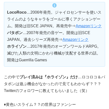
LocoRoco
…2006年発売。ジャイロセンサーを使いス
ライムのようなキャラをゴールに導くアクションゲー
ム。開発は旧SCE JAPAN。再発売中⇒
Amazonリンク
パタポン
…2007年発売の音ゲー。開発は旧SCE
JAPAN。過去シリーズ再発売⇒
Amazonリンク
ホライゾン
…2017年発売のオープンワールドARPG。
滅びた人類の文明にかわり機械が支配する世界の話。
開発はGuerrilla Games
この中で
プレイ済みは『ホライゾン』だけ
…ロコロコ＆パ
タポンは遊ぶ機会がなかったので見てもわからず？？？
Twitterのフォロワーに教えてもらいました（笑）
♦黄色いスライム？？の世界はファンシー