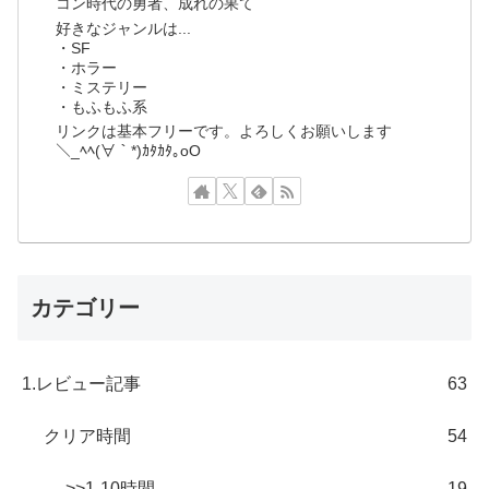
コン時代の勇者、成れの果て
好きなジャンルは...
・SF
・ホラー
・ミステリー
・もふもふ系
リンクは基本フリーです。よろしくお願いします
＼_ﾍﾍ(∀｀*)ｶﾀｶﾀ｡oO
カテゴリー
1.レビュー記事
63
クリア時間
54
>>1-10時間
19