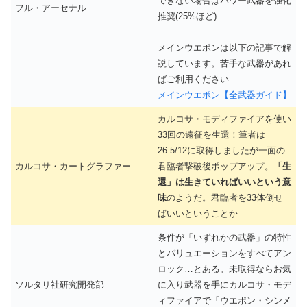
できない場合はパワー武器を強化
フル・アーセナル
推奨(25%ほど)
メインウエポンは以下の記事で解
説しています。苦手な武器があれ
ばご利用ください
メインウエポン【全武器ガイド】
カルコサ・モディファイアを使い
33回の遠征を生還！筆者は
26.5/12に取得しましたが一面の
カルコサ・カートグラファー
君臨者撃破後ポップアップ。
「生
還」は生きていればいいという意
味
のようだ。君臨者を33体倒せ
ばいいということか
条件が「いずれかの武器」の特性
とバリュエーションをすべてアン
ロック…とある。未取得ならお気
ソルタリ社研究開発部
に入り武器を手にカルコサ・モデ
ィファイアで「ウエポン・シンメ