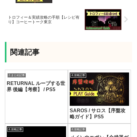
トロフィー＆実績攻略の手順【レシピ有
り】コーヒートーク東京
関連記事
2.まとめ記事
4.攻略記事
RETURNAL ループする世
界 後編【考察】 / PS5
SAROS / サロス【序盤攻
略ガイド】PS5
4.攻略記事
4.攻略記事