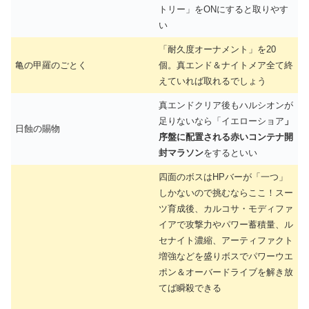
トリー」をONにすると取りやす
い
「耐久度オーナメント」を20
亀の甲羅のごとく
個。真エンド＆ナイトメア全て終
えていれば取れるでしょう
真エンドクリア後もハルシオンが
足りないなら「イエローショア
」
日蝕の賜物
序盤に配置される赤いコンテナ開
封マラソン
をするといい
四面のボスはHPバーが「一つ」
しかないので挑むならここ！スー
ツ育成後、カルコサ・モディファ
イアで攻撃力やパワー蓄積量、ル
セナイト濃縮、アーティファクト
増強などを盛りボスでパワーウエ
ポン＆オーバードライブを解き放
てば瞬殺できる