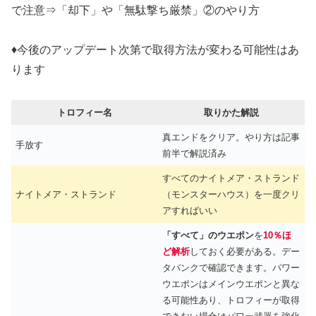
で注意⇒「却下」や「無駄撃ち厳禁」②のやり方
♦今後のアップデート次第で取得方法が変わる可能性はあ
ります
トロフィー名
取りかた解説
真エンドをクリア。やり方は記事
手放す
前半で解説済み
すべてのナイトメア・ストランド
ナイトメア・ストランド
（モンスターハウス）を一度クリ
アすればいい
「すべて」のウエポン
を
10％ほ
ど解析
しておく必要がある。デー
タバンクで確認できます。パワー
ウエポンはメインウエポンと異な
る可能性あり、トロフィーが取得