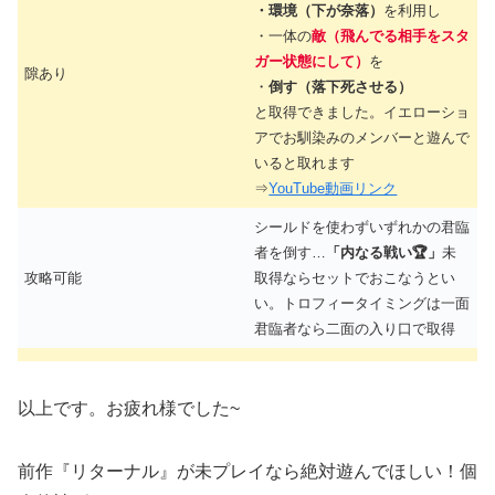
・環境（下が奈落）
を利用し
・一体の
敵（飛んでる相手をスタ
ガー状態にして）
を
隙あり
・
倒す（落下死させる）
と取得できました。イエローショ
アでお馴染みのメンバーと遊んで
いると取れます
⇒
YouTube動画リンク
シールドを使わずいずれかの君臨
者を倒す…
「内なる戦い🏆」
未
攻略可能
取得ならセットでおこなうとい
い。トロフィータイミングは一面
君臨者なら二面の入り口で取得
以上です。お疲れ様でした~
前作『リターナル』が未プレイなら絶対遊んでほしい！個