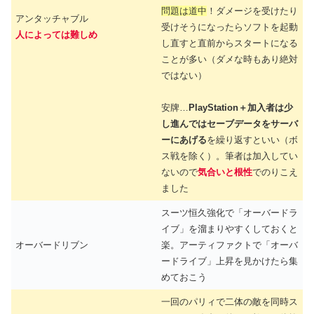
問題は道中
！ダメージを受けたり
アンタッチャブル
受けそうになったらソフトを起動
人によっては難しめ
し直すと直前からスタートになる
ことが多い（ダメな時もあり絶対
ではない）
安牌…
PlayStation＋加入者は少
し進んではセーブデータをサーバ
ーにあげる
を繰り返すといい（ボ
ス戦を除く）。筆者は加入してい
ないので
気合いと根性
でのりこえ
ました
スーツ恒久強化で「オーバードラ
イブ」を溜まりやすくしておくと
オーバードリブン
楽。アーティファクトで「オーバ
ードライブ」上昇を見かけたら集
めておこう
一回のパリィで二体の敵を同時ス