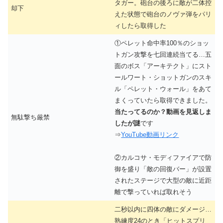
タガー。砲台の後ろに敵が二体控
却下
えた状態で砲台のノヴァ弾をパリ
ィしたら取得した
①ペレット命中率100％のショッ
トガン攻撃を七回連続当てる…五
面のボス「アーキテクト」にスト
ールワート・ショットガンのスキ
ル「ペレット・ウォール」をあて
まくっていたら取得できました。
当たってるのか？動画を見返しま
無駄撃ち厳禁
したが謎
です
⇒
YouTube動画リンク
②カルコサ・モディファイアで防
御を盛り「敵の回復バー」が設置
されたステージで大型の敵に近距
離で撃っていれば取れそう
二秒以内に四体の敵にダメージ…
熟練度24のとき「ヒットスプリ