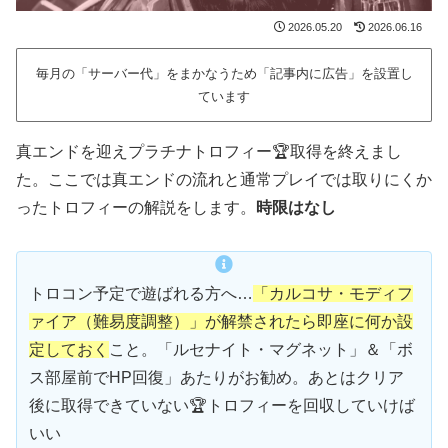
2026.05.20
2026.06.16
毎月の「サーバー代」をまかなうため「記事内に広告」を設置し
ています
真エンドを迎えプラチナトロフィー🏆取得を終えまし
た。ここでは真エンドの流れと通常プレイでは取りにくか
ったトロフィーの解説をします。
時限はなし
トロコン予定で遊ばれる方へ…
「カルコサ・モディフ
ァイア（難易度調整）」
が解禁されたら即座に何か設
定しておく
こと。「ルセナイト・マグネット」＆「ボ
ス部屋前でHP回復」あたりがお勧め。あとはクリア
後に取得できていない🏆トロフィーを回収していけば
いい