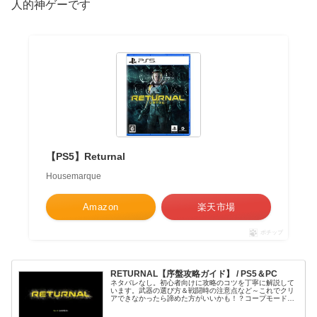
人的神ゲーです
【PS5】Returnal
Housemarque
Amazon
楽天市場
ポチップ
RETURNAL【序盤攻略ガイド】 / PS5＆PC
ネタバレなし。初心者向けに攻略のコツを丁寧に解説して
います。武器の選び方＆戦闘時の注意点など～これでクリ
アできなかったら諦めた方がいいかも！？コープモードや
ステージ毎の攻略方法は別でご案内。セレーネと共にアト
ロポスを駆け抜けよう！