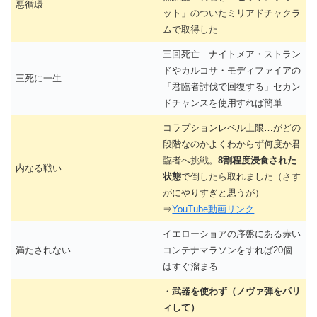
悪循環
ット」のついたミリアドチャクラ
ムで取得した
三回死亡…ナイトメア・ストラン
ドやカルコサ・モディファイアの
三死に一生
「君臨者討伐で回復する」セカン
ドチャンスを使用すれば簡単
コラプションレベル上限…がどの
段階なのかよくわからず何度か君
臨者へ挑戦。
8割程度浸食された
内なる戦い
状態
で倒したら取れました（さす
がにやりすぎと思うが）
⇒
YouTube動画リンク
イエローショアの序盤にある赤い
満たされない
コンテナマラソンをすれば20個
はすぐ溜まる
・
武器を使わず（ノヴァ弾をパリ
ィして）