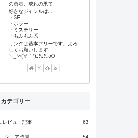
の勇者、成れの果て
好きなジャンルは...
・SF
・ホラー
・ミステリー
・もふもふ系
リンクは基本フリーです。よろ
しくお願いします
＼_ﾍﾍ(∀｀*)ｶﾀｶﾀ｡oO
カテゴリー
1.レビュー記事
63
クリア時間
54