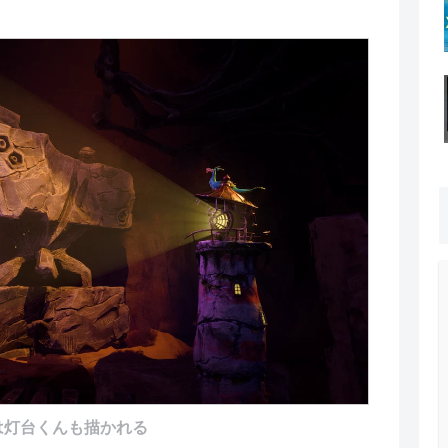
は灯台
く
んも描かれる