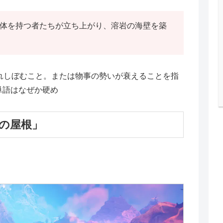
体を持つ者たちが立ち上がり、溶岩の海壁を築
れしぼむこと。または物事の勢いが衰えることを指
単語はなぜか硬め
の屋根」