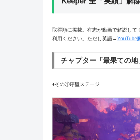
Keeper 全「実績」解
取得順に掲載。有志が動画で解説して
利用ください。ただし英語→
YouTub
チャプター「最果ての地
♦その①序盤ステージ