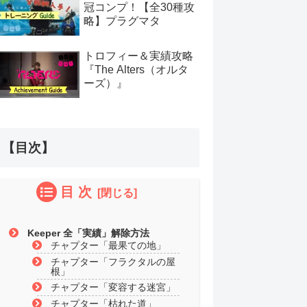
冠コンプ！【全30種攻
略】プラグマタ
トロフィー＆実績攻略
『The Alters（オルタ
ーズ）』
【目次】
目 次
Keeper 全「実績」解除方法
チャプター「最果ての地」
チャプター「フラクタルの屋
根」
チャプター「変容する迷宮」
チャプター「枯れた道」