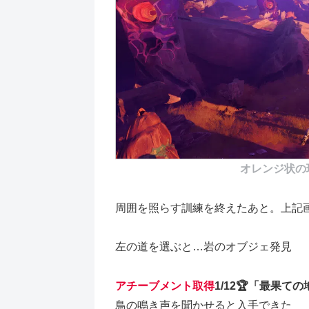
オレンジ状の
周囲を照らす訓練を終えたあと。上記
左の道を選ぶと…岩のオブジェ発見
アチーブメント取得
1/12🏆「最果て
鳥の鳴き声を聞かせると入手できた