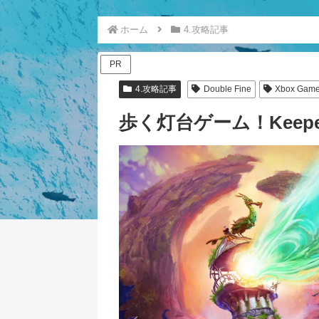
ホーム
4.攻略記事
PR
4.攻略記事
Double Fine
Xbox Game
歩く灯台ゲーム！Keep