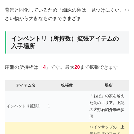
背景と同化しているため「蜘蛛の巣は」見つけにくい。小
さい物から大きなものまでさまざま
インベントリ（所持数）拡張アイテムの
入手場所
序盤の所持枠は「
4
」です。最大
20
まで拡張できます
アイテム名
拡張数
場所
「おば」の家を越え
た先のエリア。上記
インベントリ拡張1
1
の
火打石紹介動画
参
照
パインサップの「上
質な毛皮のフード」