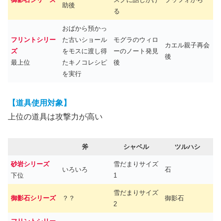
助後
る
おばから預かっ
フリントシリー
た古いショール
モグラのウィロ
カエル親子再会
ズ
をモスに渡し得
ーのノート発見
後
最上位
たキノコレシピ
後
を実行
【道具使用対象】
上位の道具は攻撃力が高い
斧
シャベル
ツルハシ
砂岩シリーズ
雪だまりサイズ
いろいろ
石
下位
1
雪だまりサイズ
御影石シリーズ
？？
御影石
2