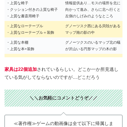
・上質な椅子
情報提供あり…モスの場所を北に
・クッション付きの上質な椅子
向かって進み、さらに北へ行くと
・上質な書斎用椅子
左側のしげみのようなところ
・上質なローテーブル
グノーツスク西にある貝殻がある
・上質なローテーブル＋装飾
マップ南の影の中
・上質な本棚
グノーツクスのいるマップ北の蟻
・上質な本+装飾
が沢山いる円形マップの木の影
家具は22個追加
されているらしい。どこか一か所見逃し
ている気がしてならないのですが…どこだろう
＼＼お気軽にコメントどうぞ／／
≪著作権≫ゲームの動画像は全て以下に帰属しま