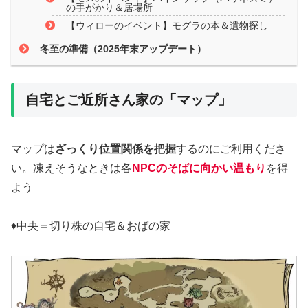
の手がかり＆居場所
【ウィローのイベント】モグラの本＆遺物探し
冬至の準備（2025年末アップデート）
自宅とご近所さん家の「マップ」
マップは
ざっくり位置関係を把握
するのにご利用くださ
い。凍えそうなときは各
NPCのそばに向かい温もり
を得
よう
♦中央＝切り株の自宅＆おばの家