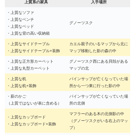
上質系の家具
入手場所
・上質なソファ
・上質なベンチ
グノーツスク
・上質なベッド
・上質な背の高い収納箱
・上質なサイドテーブル
カエル親子のいるマップから北に
・上質なサイドテーブル+装飾
マップ移動した影の森の中
・上質な正方形カーペット
グノーツスク西にある貝殻がある
・上質な丸型カーペット
マップの北
・上質な机
パインサップが亡くなっていた場
・上質な机+装飾
所から一つ東に行った影の中
・薪のかご
パインサップが亡くなっていた場
（上質ではないが表に含める）
所の北側
マフラーのある木の北側影の中
・上質なカップボード
（グノーツスクがいる右上のマッ
・上質なカップボード+装飾
プ）