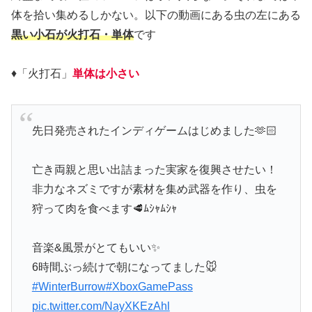
体を拾い集めるしかない。以下の動画にある虫の左にある
黒い小石が火打石・単体
です
♦「火打石」
単体は小さい
先日発売されたインディゲームはじめました🫶🏻
亡き両親と思い出詰まった実家を復興させたい！
非力なネズミですが素材を集め武器を作り、虫を
狩って肉を食べます🥩ﾑｼｬﾑｼｬ
音楽&風景がとてもいい✨
6時間ぶっ続けで朝になってました🐭
#WinterBurrow
#XboxGamePass
pic.twitter.com/NayXKEzAhl