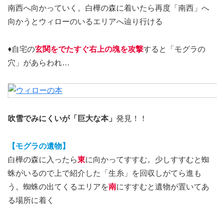
南西へ向かっていく。白樺の森に着いたら再度「南西」へ
向かうとウィローのいるエリアへ辿り行ける
♦自宅の
玄関をでたすぐ右上の塊を攻撃
すると「モグラの
穴」があらわれ…
吹雪でみにくいが「巨大な本」
発見！！
【モグラの遺物】
白樺の森に入ったら
東
に向かってすすむ。少しすすむと蜘
蛛がいるので上で紹介した「生糸」を回収しがてら進も
う。蜘蛛の出てくるエリアを
南
にすすむと遺物が置いてあ
る場所に着く