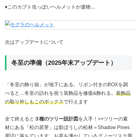
♦このカブト虫っぽいヘルメットが遺物…
次はアップデートについて
冬至の準備（2025年末アップデート）
「冬至の飾り箱」が地下にある。リボン付きのBOXを調
べると…冬至の訪れを祝う装飾品を修復&飾れる。
装飾品
の取り外しもこのボックス
で行えます
全て終えると
３種のツリー設計図
を入手！>>ツリーの素
材にある「松の若芽」は影ぼうしの松林＝Shadow Pines
周辺に落ちています。お茶を沸かしているグノーツスク周