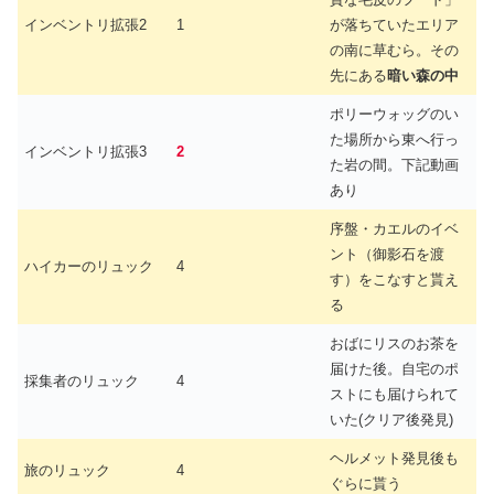
インベントリ拡張2
1
が落ちていたエリア
の南に草むら。その
先にある
暗い森の中
ポリーウォッグのい
た場所から東へ行っ
インベントリ拡張3
2
た岩の間。下記動画
あり
序盤・カエルのイベ
ント（御影石を渡
ハイカーのリュック
4
す）をこなすと貰え
る
おばにリスのお茶を
届けた後。自宅のポ
採集者のリュック
4
ストにも届けられて
いた(クリア後発見)
ヘルメット発見後も
旅のリュック
4
ぐらに貰う