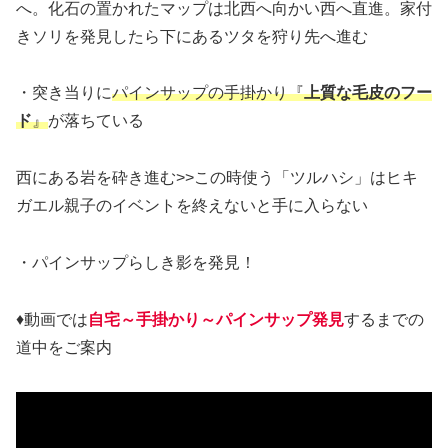
へ。化石の置かれたマップは北西へ向かい西へ直進。家付
きソリを発見したら下にあるツタを狩り先へ進む
・突き当りに
パインサップの手掛かり『
上質な毛皮のフー
ド
』
が落ちている
西にある岩を砕き進む>>この時使う「ツルハシ」はヒキ
ガエル親子のイベントを終えないと手に入らない
・パインサップらしき影を発見！
♦動画では
自宅～手掛かり～パインサップ発見
するまでの
道中をご案内