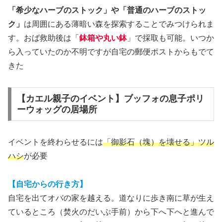
「希少なハーブのストック」や「普通のハーブのストッ
ク」
は周囲にある薄暗い森を探索することでみつけられま
す。おば救助後は「
鉢箱や丸い鉢
」で採取も可能。いつか
ら入っていたのか不明ですが自宅の郵便ポストからもでて
きた
【カエル親子のイベント】ブッフォの息子ポリ
ーウォッグの居場所
イベントを終わらせるには
「御影石
（
塊
）
を壊せる」ツル
ハシ
が必要
【自宅からの行き方】
自宅を出てオバの家を越える。道なりに歩き南に草が生え
ているところ（焚火のだいぶ手前）から下へ下へと進んで