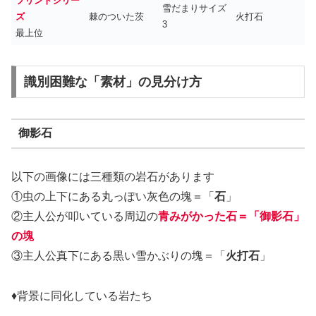
フリントシリー
雪だまりサイズ
ズ
棘のついた茨
火打石
3
最上位
識別困難な「素材」の見分け方
御影石
以下の画像には三種類の岩石があります
①虫の上下にある丸っぽい灰色の塊＝「
石
」
②主人公が叩いている周辺の
青みがかった石＝「御影石」
の塊
③主人公真下にある黒い雪かぶりの塊＝「
火打石
」
♦背景に同化している岩たち