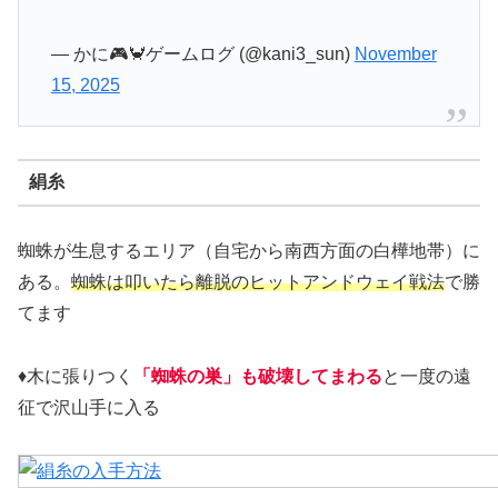
— かに🎮🦀ゲームログ (@kani3_sun)
November
15, 2025
絹糸
蜘蛛が生息するエリア（自宅から南西方面の白樺地帯）に
ある。
蜘蛛は叩いたら離脱のヒットアンドウェイ戦法
で勝
てます
♦木に張りつく
「蜘蛛の巣」も破壊してまわる
と一度の遠
征で沢山手に入る