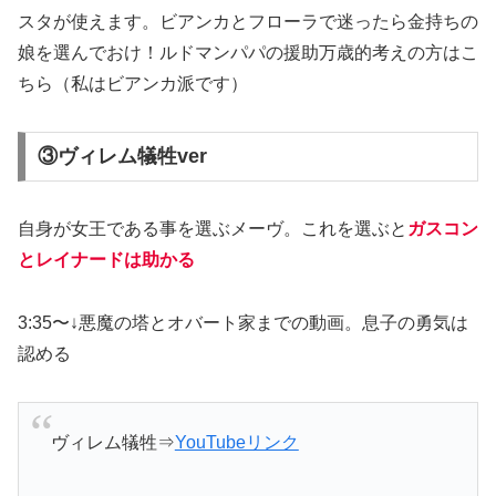
スタが使え
ます。
ビアンカとフローラで迷ったら金持ちの
娘を選んでおけ
！
ルドマンパパの援助万歳的考えの方はこ
ちら
（私はビアンカ派です）
③ヴィレム犠牲ver
自身が女王である事を選ぶメーヴ。これを選ぶと
ガスコン
とレイナードは助かる
3:35〜↓悪魔の塔とオバート家までの動画。息子の勇気は
認める
ヴィレム犠牲⇒
YouTubeリンク