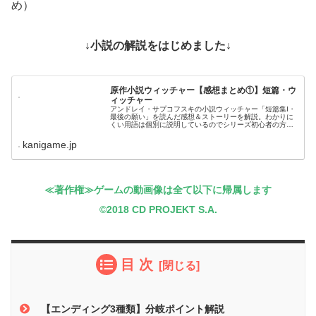
め）
↓小説の解説をはじめました↓
原作小説ウィッチャー【感想まとめ①】短篇・ウ
ィッチャー
アンドレイ・サプコフスキの小説ウィッチャー「短篇集I・
最後の願い」を読んだ感想＆ストーリーを解説。わかりに
くい用語は個別に説明しているのでシリーズ初心者の方で
もとっつきやすい内容となっています。ネタバレ注意
kanigame.jp
≪著作権≫ゲームの動画像は全て以下に帰属します
©2018 CD PROJEKT S.A.
目 次
【エンディング3種類】分岐ポイント解説