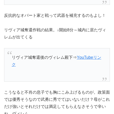
反抗的なオバート家と戦って武器を補充するのもよし
！
リヴィア城奪還作戦の結果。↓開始8分～城内に居たヴィ
レムが出てくる
リヴィア城奪還後のヴィレム殿下⇒
YouTubeリン
ク
こうなると不肖の息子でも胸にこみ上げるものが
。
政策面
では優秀そうなので武勇に秀でてはいないだけ？母がこれ
だけ強いとそれだけでは満足してもらえなさそうで辛い
ね…ヴィレム