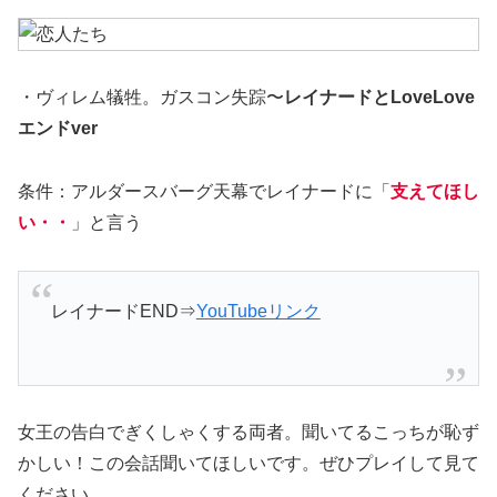
・ヴィレム犠牲。ガスコン失踪〜
レイナードとLoveLove
エンドver
条件：アルダースバーグ天幕でレイナードに「
支えてほし
い・・
」と言う
レイナードEND⇒
YouTubeリンク
女王の告白でぎくしゃくする両者。
聞いてるこっちが恥ず
かしい！
この会話聞いてほしいです。ぜひプレイして見て
ください