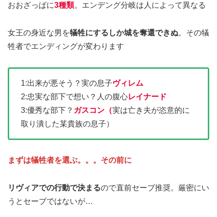
おおざっぱに
3種類
。エンデング分岐は人によって異なる
女王の身近な男を
犠牲にするしか城を奪還できぬ
。その犠
牲者でエンディングが変わります
1:出来が悪そう？実の息子
ヴィレム
2:忠実な部下で想い？人の腹心
レイナード
3:優秀な部下？
ガスコン（
実は亡き夫が恣意的に
取り潰した某貴族の息子）
まずは犠牲者を選ぶ。。。その前に
リヴィアでの行動で決まる
ので直前セーブ推奨。厳密にい
うとセーブではないが…