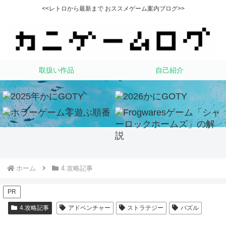
<<レトロから最新まで おススメゲーム案内ブログ>>
取扱い作品
自己紹介
ホーム
4.攻略記事
PR
4.攻略記事
アドベンチャー
ストラテジー
パズル