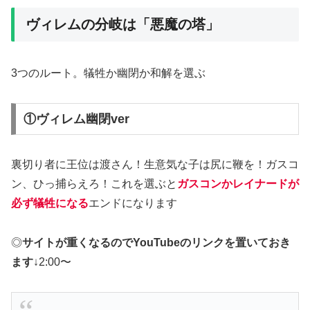
ヴィレムの分岐は「悪魔の塔」
3つのルート。犠牲か幽閉か和解を選ぶ
①ヴィレム幽閉ver
裏切り者に王位は渡さん！生意気な子は尻に鞭を！ガスコ
ン、ひっ捕らえろ！これを選ぶと
ガスコンかレイナードが
必ず犠牲になる
エンドになります
◎
サイトが重くなるのでYouTubeのリンクを置いておき
ます
↓2:00〜