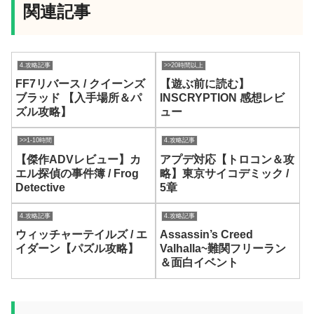
関連記事
4.攻略記事
>>20時間以上
FF7リバース / クイーンズ
【遊ぶ前に読む】
ブラッド 【入手場所＆パ
INSCRYPTION 感想レビ
ズル攻略】
ュー
>>1-10時間
4.攻略記事
【傑作ADVレビュー】カ
アプデ対応【トロコン＆攻
エル探偵の事件簿 / Frog
略】東京サイコデミック /
Detective
5章
4.攻略記事
4.攻略記事
ウィッチャーテイルズ / エ
Assassin’s Creed
イダーン【パズル攻略】
Valhalla~難関フリーラン
＆面白イベント