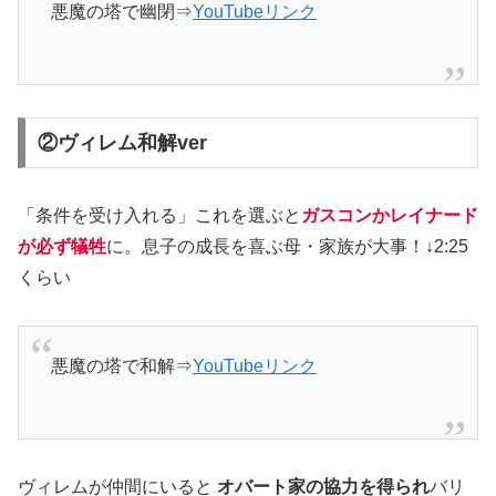
悪魔の塔で幽閉⇒
YouTubeリンク
②ヴィレム和解ver
「条件を受け入れる」これを選ぶと
ガスコンかレイナード
が必ず犠牲
に。息子の成長を喜ぶ母・家族が大事！↓2:25
くらい
悪魔の塔で和解⇒
YouTubeリンク
ヴィレムが仲間にいると
オバート家の協力を得られ
バリ