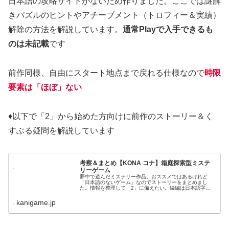
日本語の攻略サイトがないため作りました。ここでは謎解
きパズルのヒントやアチーブメント（トロフィー＆実績）
解除の方法を解説しています。
通常Playで入手できるも
のは未記載
です
前作同様、自由にスタート地点まで戻れる仕様なので
時限
要素は「ほぼ」ない
♦以下で「2」から始めた方向けに前作のストーリー＆く
すぶる疑問を解説しています
考察＆まとめ【KONA コナ】箱庭探索型ミステ
リーゲーム
夢中で遊んだミステリー作品。おススメではあるけれど
「日本語のないゲーム」なのでストーリーをまとめまし
た。情報を整理して「2」に備えたい。続編は日本語字幕
が用意されています。興味がでたら「2」からでも遊んで
みて欲しい
kanigame.jp