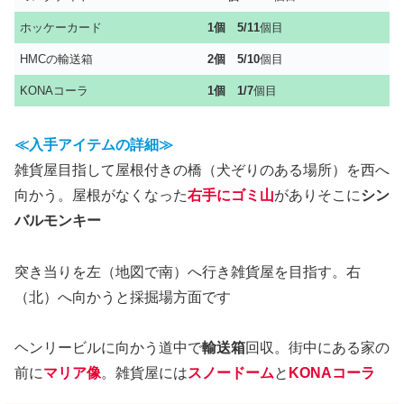
ホッケーカード
1個
5/11
個目
HMCの輸送箱
2個 5/10
個目
KONAコーラ
1個 1/7
個目
≪入手アイテムの詳細≫
雑貨屋目指して屋根付きの橋（犬ぞりのある場所）を西へ
向かう。屋根がなくなった
右手にゴミ山
がありそこに
シン
バルモンキー
突き当りを左（地図で南）へ行き雑貨屋を目指す。右
（北）へ向かうと採掘場方面です
ヘンリービルに向かう道中で
輸送箱
回収。街中にある家の
前に
マリア像
。雑貨屋には
スノードーム
と
KONAコーラ