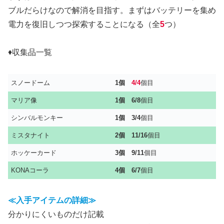
ブルだらけなので解消を目指す。まずはバッテリーを集め
電力を復旧しつつ探索することになる（全
5
つ）
♦収集品一覧
スノードーム
1個
4/4
個目
マリア像
1個
6/8
個目
シンバルモンキー
1個 3/4
個目
ミスタナイト
2個
11/16
個目
ホッケーカード
3個
9/11
個目
KONAコーラ
4個 6/7
個目
≪入手アイテムの詳細≫
分かりにくいものだけ記載