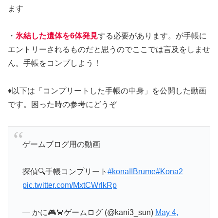
ます
・
氷結した遺体を6体発見
する必要があります。が手帳に
エントリーされるものだと思うのでここでは言及をしませ
ん。手帳をコンプしよう！
♦以下は「コンプリートした手帳の中身」を公開した動画
です。困った時の参考にどうぞ
ゲームブログ用の動画
探偵🔍手帳コンプリート
#konaIIBrume
#Kona2
pic.twitter.com/MxtCWrlkRp
— かに🎮🦀ゲームログ (@kani3_sun)
May 4,