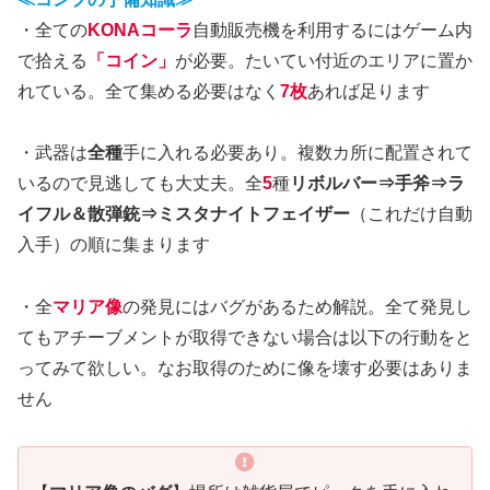
・全ての
KONAコーラ
自動販売機を利用するにはゲーム内
で拾える
「コイン」
が必要。たいてい付近のエリアに置か
れている。全て集める必要はなく
7枚
あれば足ります
・武器は
全種
手に入れる必要あり。複数カ所に配置されて
いるので見逃しても大丈夫。全
5
種
リボルバー⇒手斧⇒ラ
イフル＆散弾銃⇒ミスタナイトフェイザー
（これだけ自動
入手）の順に集まります
・全
マリア像
の発見にはバグがあるため解説。全て発見し
てもアチーブメントが取得できない場合は以下の行動をと
ってみて欲しい。なお取得のために像を壊す必要はありま
せん