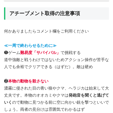
アチーブメント取得の注意事項
何かありましたらコメント欄をご利用ください
≪一周で終わらせるために≫
❶ゲーム
難易度「サバイバル」
で挑戦する
道中強敵と戦うわけではないためアクション操作が苦手な
人でも余裕でクリアできる（はずだ）。敵は硬め
❷
本物の動物を殺さない
濃霧に侵された目の青い狼やクマ、ヘラジカは始末して大
丈夫です。本物のオオカミやクマは
発砲音を聞くと逃げて
いく
ので動物に見つかる前に空に向かい銃を撃つといいで
しょう。両者の見分けは雰囲気でわかるはず