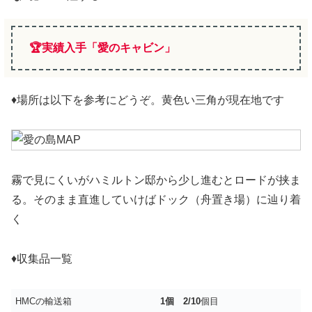
🏆実績入手「愛のキャビン」
♦場所は以下を参考にどうぞ。黄色い三角が現在地です
霧で見にくいがハミルトン邸から少し進むとロードが挟ま
る。そのまま直進していけばドック（舟置き場）に辿り着
く
♦収集品一覧
HMCの輸送箱
1個 2/10
個目