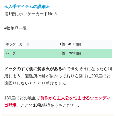
≪入手アイテムの詳細≫
塔1階にホッケーカードNo.5
♦収集品一覧
ホッケーカード
1個
4/11
個目
ハーブ
3個 7/20
個目
ドックのすぐ側に焚き火がある
ので凍えそうになったら利
用しよう。避難所は鍵が掛かっており右回りに200度ほど
遠回りしないとたどり着けません
180度ほどの地点で
前作から主人公を悩ませるウェンディ
ゴ登場
。ここで
10発
銃弾をうちこむと…