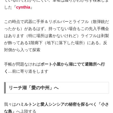
ているのでわかりにくい。筆者は綴りがわからず検索しま
した『
cynthia
』
この時点で武器に手斧＆リボルバーとライフル（散弾銃だ
ったかも）があるはず。持ってない場合もこの先入手機会
はあります（特に場所は書かないけれど）ライフルは剥製
が飾ってある1階廊下（地下に落下した場所）にある。反
対側から入って探索
手帳が問題なければ
ボート小屋から湖にでて避難所
へ行
く
…前に寄り道をします
リーチ湖「愛の中州」へ
我々は
ハミルトンと愛人シンシアの秘密を探るべく「小さ
な島」
へ上陸する