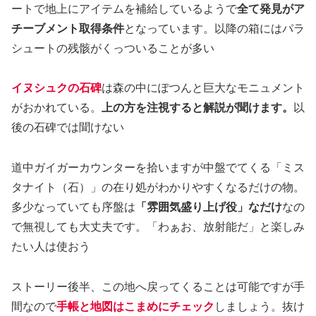
ートで地上にアイテムを補給しているようで
全て発見がア
チーブメント取得条件
となっています。以降の箱にはパラ
シュートの残骸がくっついることが多い
イヌシュクの石碑
は森の中にぽつんと巨大なモニュメント
がおかれている。
上の方を注視すると解説が聞けます。
以
後の石碑では聞けない
道中ガイガーカウンターを拾いますが中盤でてくる「ミス
タナイト（石）」の在り処がわかりやすくなるだけの物。
多少なっていても序盤は
「雰囲気盛り上げ役」なだけ
なの
で無視しても大丈夫です。「わぁお、放射能だ」と楽しみ
たい人は使おう
ストーリー後半、この地へ戻ってくることは可能ですが手
間なので
手帳と地図はこまめにチェック
しましょう。抜け