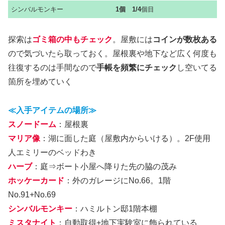
シンバルモンキー
1個 1/4
個目
探索は
ゴミ箱の中もチェック
。屋敷には
コインが数枚ある
ので気づいたら取っておく。屋根裏や地下など広く何度も
往復するのは手間なので
手帳を頻繁にチェック
し空いてる
箇所を埋めていく
≪入手アイテムの場所≫
スノードーム
：屋根裏
マリア像
：湖に面した庭（屋敷内からいける）。2F使用
人エミリーのベッドわき
ハーブ
：庭⇒ボート小屋へ降りた先の脇の茂み
ホッケーカード
：外のガレージにNo.66。1階
No.91+No.69
シンバルモンキー
：ハミルトン邸1階本棚
ミスタナイト
：自動取得+地下実験室に飾られている