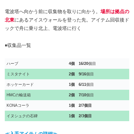
電波塔へ向かう前に収集物を取りに向かう。
場所は拠点の
北東
にあるアイスウォールを登った先。アイテム回収後ド
ックで舟に乗り北上、電波塔に行く
♦収集品一覧
ハーブ
4個
16/20
個目
ミスタナイト
2個
9/16
個目
ホッケーカード
1個
6/11
個目
HMCの輸送箱
2個 7/10
個目
KONAコーラ
1個 2/7
個目
イヌシュクの石碑
1個 2/3
個目
≪入手アイテムの詳細≫