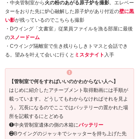
・中央管制室から
火の粉のあがる原子炉を撮影
。エレベー
ターをおりた先に炉心融解した原子炉があり付近の
壁に黒
い影
が残っているのでこちらも撮影
・Dウイング「文書室」従業員ファイルを漁る部屋に最後
の
スノードーム
・Cウイング隔離室で生き残りらしきトマスと会話でき
る。望みを叶えて会いに行くと
ミスタナイト
入手
【管制室で何をすればいいのかわからない人へ】
はじめに紹介したアチーブメント取得動画には手順が
載っています。どうしてもわからなければそれを見よ
う。冗長になるのでここではバッテリーの置かれた場
所を記載するにとどめる
❶中央管制室遺体の側の木箱に
バッテリー
❷Bウイングのジャッキでシャッターを持ち上げた先