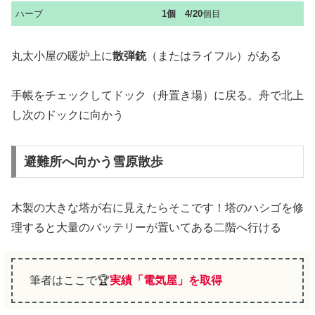
ハーブ
1
個 4/20
個目
丸太小屋の暖炉上に
散弾銃
（またはライフル）がある
手帳をチェックしてドック（舟置き場）に戻る。舟で北上
し次のドックに向かう
避難所へ向かう雪原散歩
木製の大きな塔が右に見えたらそこです！塔のハシゴを修
理すると大量のバッテリーが置いてある二階へ行ける
筆者はここで🏆
実績「電気屋」
を
取得