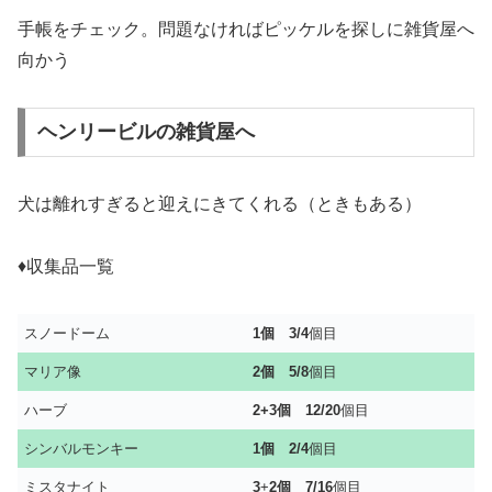
手帳をチェック。問題なければピッケルを探しに雑貨屋へ
向かう
ヘンリービルの雑貨屋へ
犬は離れすぎると迎えにきてくれる（ときもある）
♦収集品一覧
スノードーム
1個
3/4
個目
マリア像
2個
5/8
個目
ハーブ
2+3
個
12/20
個目
シンバルモンキー
1個 2/4
個目
ミスタナイト
3
+
2個
7/16
個目