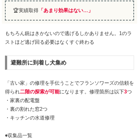
🏆実績取得
「あまり効果はない…」
もちろん銃はきかないので逃げるしかありません。1のラ
ストほど逃げ回る必要はなくすぐ終わる
避難所に到着し犬集め
「古い家」の修理を手伝うことでフランソワーズの信頼を
得られ
二階の探索が可能
になります。修理箇所は以下
3
つ
・家裏の配電盤
・裏の割れた窓2つ
・キッチンの水道修理
♦収集品一覧