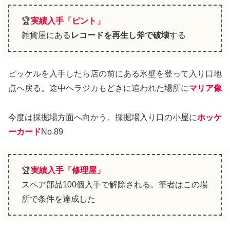
🏆
実績入手「ピント」
雑貨屋にある
レコードを再生し斧で破壊
する
ピッケルを入手したら店の前にある氷壁を登って入り口地
点へ戻る。途中ヘラジカもどきに追われた場所に
マリア像
今度は採掘場方面へ向かう。採掘場入り口の小屋に
ホッケ
ーカード
No.89
🏆
実績入手「修理屋」
スペア部品100個入手で解除される。筆者はこの場
所で条件を達成した