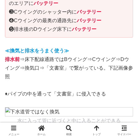
のエリアに
バッテリー
❸Cウイングのシャッター内に
バッテリー
❹Cウイングの最奥の通路先に
バッテリー
❺排水後のDウイング床下に
バッテリー
≪換気と排水をうまく使う≫
排水前
⇒床下配線通路ではBウイング⇒Cウイング⇒Dウ
イング⇒換気口⇒「文書室」で繋がっている。下記画像参
照
♦パイプの中を通って「文書室」に侵入できる
水に入って管に近づくと中に入ることができる
メニュー
ホーム
検索
トップ
サイドバー