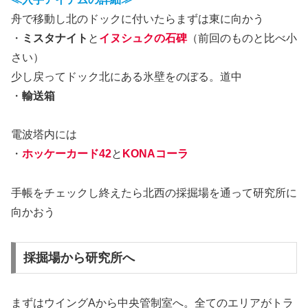
舟で移動し北のドックに付いたらまずは東に向かう
・
ミスタナイト
と
イヌシュクの石碑
（前回のものと比べ小
さい）
少し戻ってドック北にある氷壁をのぼる。道中
・
輸送箱
電波塔内には
・
ホッケーカード42
と
KONAコーラ
手帳をチェックし終えたら北西の採掘場を通って研究所に
向かおう
採掘場から研究所へ
まずはウイングAから中央管制室へ。全てのエリアがトラ