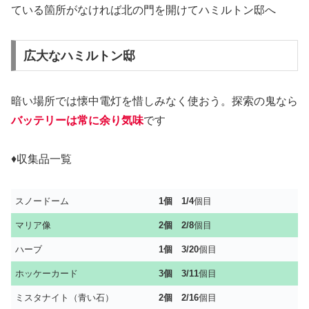
ている箇所がなければ北の門を開けてハミルトン邸へ
広大なハミルトン邸
暗い場所では懐中電灯を惜しみなく使おう。探索の鬼なら
バッテリーは常に余り気味
です
♦収集品一覧
スノードーム
1個 1/4
個目
マリア像
2個 2/8
個目
ハーブ
1
個
3/20
個目
ホッケーカード
3個
3/11
個目
ミスタナイト（青い石）
2個
2/16
個目