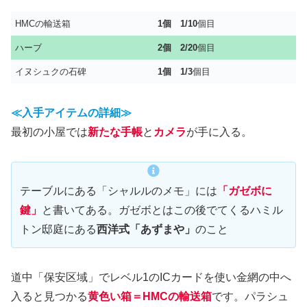
HMCの輸送箱
1個 1/10
個目
ハーブ
2個
2/20
個目
イヌシュクの石碑
1個 1/3
個目
≪入手アイテムの詳細≫
最初の小屋では
新たな手帳
と
カメラ
が手に入る。
テーブルにある「シャルルのメモ」には
「ガゼボに
鍵」
と書いてある。ガゼボとはこの後でてくるハミル
トン邸庭にある
西洋式「あずまや」
のこと
道中「保安区域」でレベル1のICカードを使い金網の中へ
入ると見つかる
黄色い箱＝HMCの輸送箱
です。パラシュ