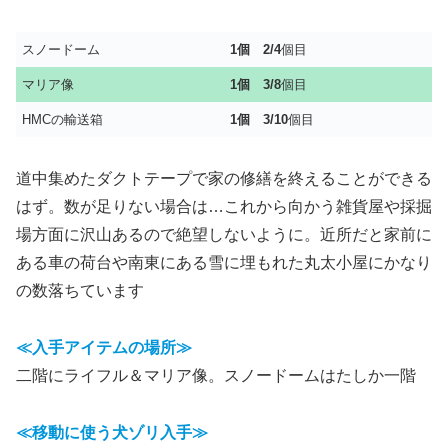
スノードーム
1個
2/4
個目
マリア像
1個
3/8
個目
HMCの輸送箱
1個 3/10
個目
道中集めたダクトテープで家の修繕を終えることができる
はず。数が足りない場合は…これから向かう雑貨屋や採掘
場方面に沢山あるので絶望しないように。近所だと家前に
ある車の荷台や南東にある雪に埋もれた丸太小屋にかなり
の数落ちています
≪入手アイテムの場所≫
二階にライフル＆マリア像。スノードームはたしか一階
≪移動に使う犬ゾリ入手≫