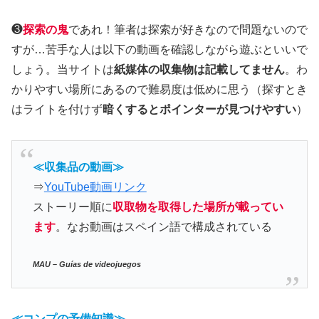
❸
探索の鬼
であれ！筆者は探索が好きなので問題ないので
すが…苦手な人は以下の動画を確認しながら遊ぶといいで
しょう。当サイトは
紙媒体の収集物は記載してません
。わ
かりやすい場所にあるので難易度は低めに思う（探すとき
はライトを付けず
暗くするとポインターが見つけやすい
）
≪収集品の動画≫
⇒
YouTube動画リンク
ストーリー順に
収取物を取得した場所が載ってい
ます
。なお動画はスペイン語で構成されている
MAU – Guías de videojuegos
≪コンプの予備知識≫