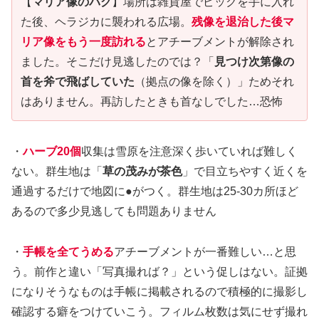
【
マリア像のバグ
】場所は雑貨屋でピックを手に入れ
た後、ヘラジカに襲われる広場。
残像を退治した後マ
リア像をもう一度訪れる
とアチーブメントが解除され
ました。そこだけ見逃したのでは？「
見つけ次第像の
首を斧で飛ばしていた
（拠点の像を除く）」ためそれ
はありません。再訪したときも首なしでした…恐怖
・
ハーブ20個
収集は雪原を注意深く歩いていれば難しく
ない。群生地は「
草の茂みが茶色
」で目立ちやすく近くを
通過するだけで地図に●がつく。群生地は25-30カ所ほど
あるので多少見逃しても問題ありません
・
手帳を全てうめる
アチーブメントが一番難しい…と思
う。前作と違い「写真撮れば？」という促しはない。証拠
になりそうなものは手帳に掲載されるので積極的に撮影し
確認する癖をつけていこう。フィルム枚数は気にせず撮れ